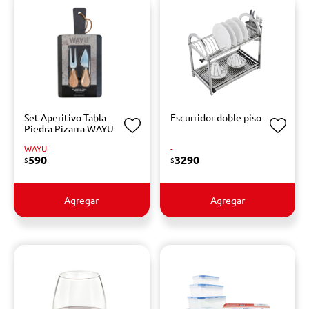
Set Aperitivo Tabla
Escurridor doble piso
Piedra Pizarra WAYU
WAYU
-
590
3290
$
$
Agregar
Agregar