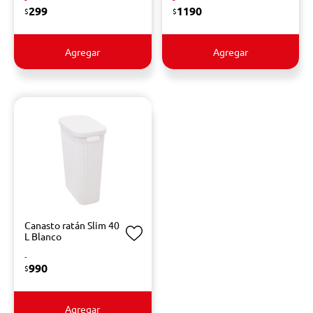
299
1190
$
$
Agregar
Agregar
Canasto ratán Slim 40
L Blanco
-
990
$
Agregar