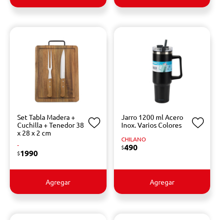
Set Tabla Madera +
Jarro 1200 ml Acero
Cuchilla + Tenedor 38
Inox. Varios Colores
x 28 x 2 cm
CHILANO
-
490
$
1990
$
Agregar
Agregar