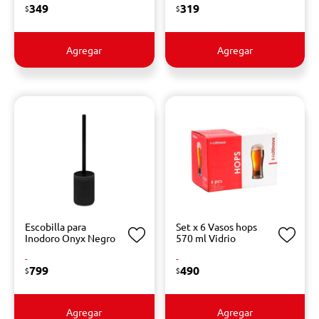
349
319
$
$
Agregar
Agregar
Escobilla para
Set x 6 Vasos hops
Inodoro Onyx Negro
570 ml Vidrio
-
-
799
490
$
$
Agregar
Agregar