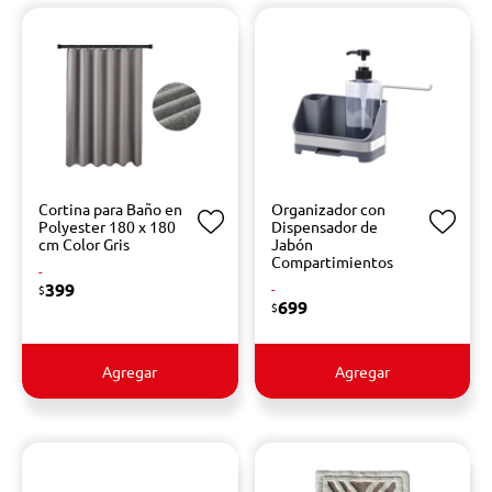
Cortina para Baño en
Organizador con
Polyester 180 x 180
Dispensador de
cm Color Gris
Jabón
Compartimientos
-
399
-
$
699
$
Agregar
Agregar