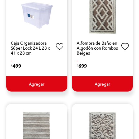
Caja Organizadora
Alfombra de Baño en
Súper Lock 24 L 28 x
Algodón con Rombos
41 x 28 cm
Beiges
-
-
499
699
$
$
Agregar
Agregar