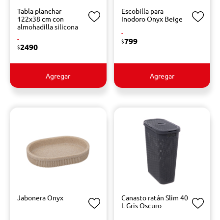
Tabla planchar
Escobilla para
122x38 cm con
Inodoro Onyx Beige
almohadilla silicona
-
-
799
$
2490
$
Agregar
Agregar
Jabonera Onyx
Canasto ratán Slim 40
L Gris Oscuro
-
-