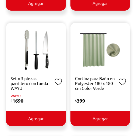
Agregar
Agregar
Set x 3 piezas
Cortina para Baño en
parrillero con funda
Polyester 180 x 180
WAYU
cm Color Verde
WAYU
-
1690
399
$
$
Agregar
Agregar