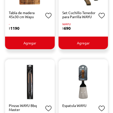
Tabla de madera
Set Cuchillo Tenedor
45x30 cm Wayu
para Parrilla WAYU
-
WAYU
1190
690
$
$
Agregar
Agregar
Pinzas WAYU Bbq
Espatula WAYU
Master