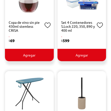
Copa de vino sin pie
Set 4 Contenedores
430ml stemless
S.Lock 220, 350, 890 y
CRISA
400 ml
-
-
69
599
$
$
Agregar
Agregar