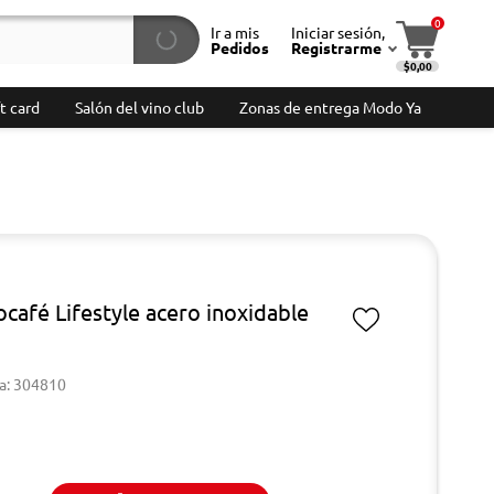
0
Ir a mis
Iniciar sesión,
Pedidos
Registrarme
$0,00
t card
Salón del vino club
Zonas de entrega Modo Ya
café Lifestyle acero inoxidable
a: 304810