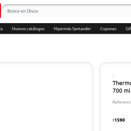
ía
Nuevos catálogos
Hipermás Santander
Cupones
Gif
-
Thermo
700 ml
Referenci
1590
$