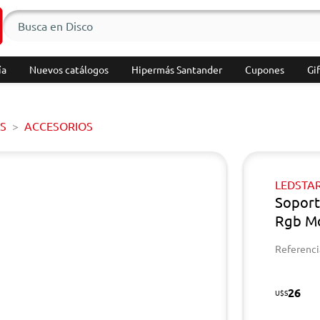
ía
Nuevos catálogos
Hipermás Santander
Cupones
Gif
S
ACCESORIOS
LEDSTA
Soport
Rgb M
Referenci
26
U$S