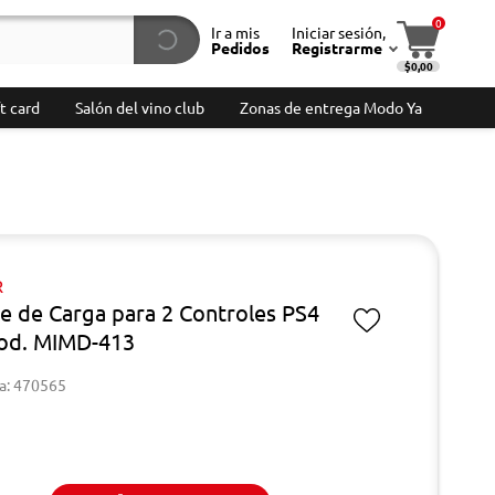
0
Ir a mis
Iniciar sesión,
Pedidos
Registrarme
$0,00
t card
Salón del vino club
Zonas de entrega Modo Ya
R
e de Carga para 2 Controles PS4
od. MIMD-413
a: 470565