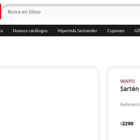
ía
Nuevos catálogos
Hipermás Santander
Cupones
Gif
WAYU
Sartén
Referenci
2290
$