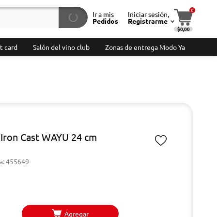
0
Ir a mis
Iniciar sesión,
Pedidos
Registrarme
$0,00
t card
Salón del vino club
Zonas de entrega Modo Ya
 Iron Cast WAYU 24 cm
a: 455649
Agregar