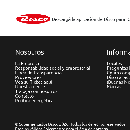
Descargá la aplicación de Disco para I
Nosotros
Informa
La Empresa
Locales
Responsabilidad social y empresarial
Preguntas 
Línea de transparencia
Cómo comp
Proveedores
Disco al au
Vea su Ticket aquí
¡Buenas Not
Nuestra gente
Marcas!
Trabaja con nosotros
Contacto
Política energética
© Supermercados Disco 2026. Todos los derechos reservados
Precios válidos únicamente para el área de entrega.