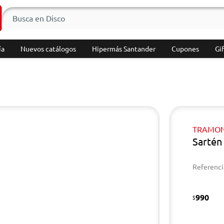
ía
Nuevos catálogos
Hipermás Santander
Cupones
Gif
TRAMON
Sartén
Referenci
990
$