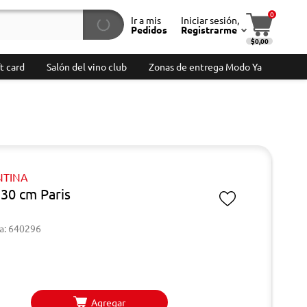
0
Ir a mis
Iniciar sesión,
Pedidos
Registrarme
$0,00
t card
Salón del vino club
Zonas de entrega Modo Ya
TINA
 30 cm Paris
a: 640296
Agregar