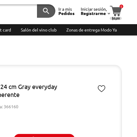
0
Ir a mis
Iniciar sesión,
Pedidos
Registrarme
$0,00
t card
Salón del vino club
Zonas de entrega Modo Ya
 24 cm Gray everyday
herente
a: 366160