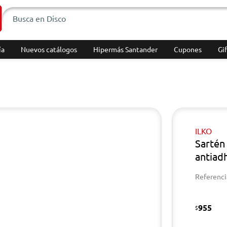
ía
Nuevos catálogos
Hipermás Santander
Cupones
Gif
ILKO
Sartén
antiad
Referenci
955
$