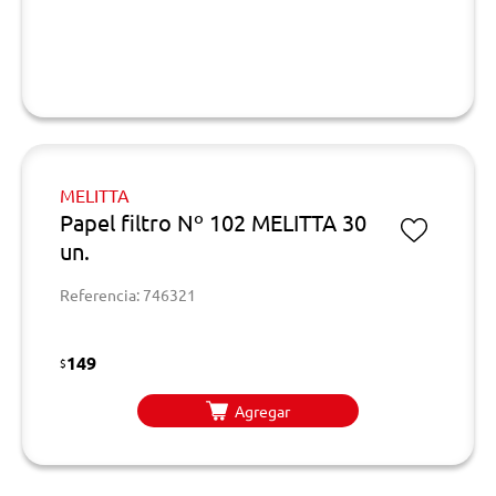
MELITTA
Papel filtro Nº 102 MELITTA 30
un.
Referencia: 746321
149
$
Agregar