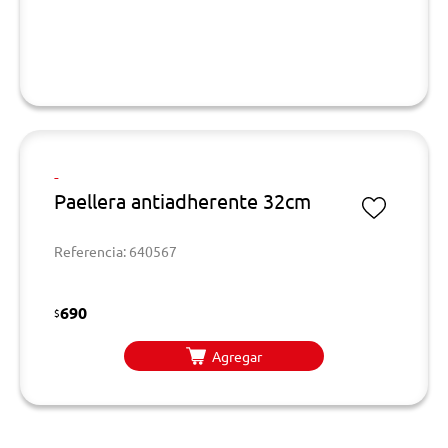
-
Paellera antiadherente 32cm
Referencia: 640567
690
$
Agregar