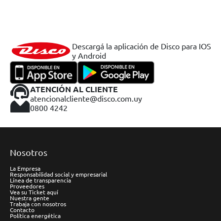
Descargá la aplicación de Disco para IOS
y Android
ATENCIÓN AL CLIENTE
atencionalcliente@disco.com.uy
0800 4242
Nosotros
La Empresa
Responsabilidad social y empresarial
Línea de transparencia
Proveedores
Vea su Ticket aquí
Nuestra gente
Trabaja con nosotros
Contacto
Política energética