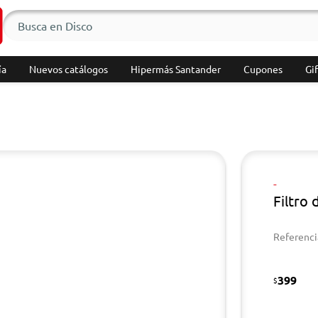
ía
Nuevos catálogos
Hipermás Santander
Cupones
Gif
-
Filtro 
Referenci
399
$