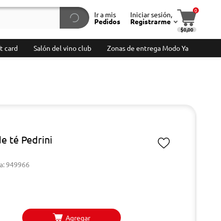
0
Ir a mis
Iniciar sesión,
Pedidos
Registrarme
$0,00
t card
Salón del vino club
Zonas de entrega Modo Ya
de té Pedrini
a: 949966
Agregar