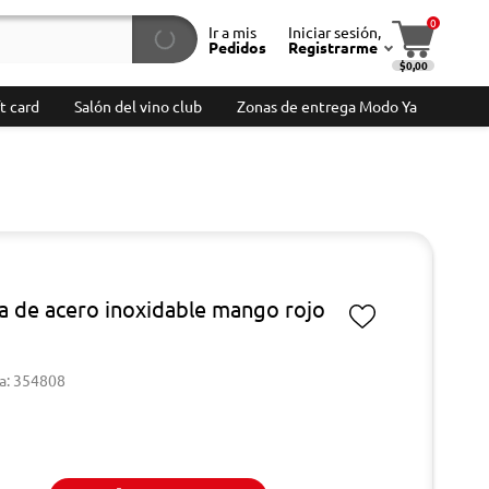
0
Ir a mis
Iniciar sesión,
Pedidos
Registrarme
$0,00
t card
Salón del vino club
Zonas de entrega Modo Ya
a de acero inoxidable mango rojo
a: 354808