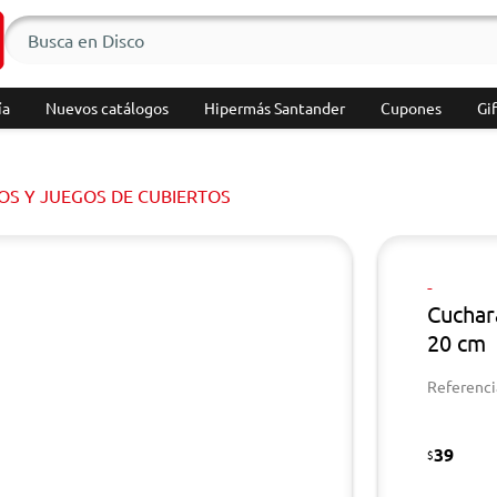
ía
Nuevos catálogos
Hipermás Santander
Cupones
Gif
OS Y JUEGOS DE CUBIERTOS
-
Cuchar
20 cm
Referenci
39
$