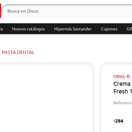
ía
Nuevos catálogos
Hipermás Santander
Cupones
Gif
PASTA DENTAL
ORAL-B
Crema 
Fresh 
Referenci
284
$