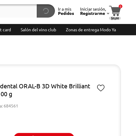
0
Ir a mis
Iniciar sesión,
Pedidos
Registrarme
$0,00
t card
Salón del vino club
Zonas de entrega Modo Ya
dental ORAL-B 3D White Brilliant
100 g
a: 684561