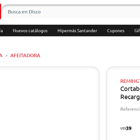
ía
Nuevos catálogos
Hipermás Santander
Cupones
Gif
A
AFEITADORA
REMING
Corta
Recarg
Referenci
39
U$S