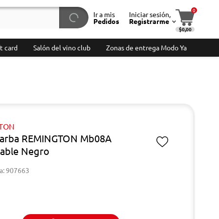
0
Ir a mis
Iniciar sesión,
Pedidos
Registrarme
$0,00
t card
Salón del vino club
Zonas de entrega Modo Ya
TON
barba REMINGTON Mb08A
able Negro
a: 907663