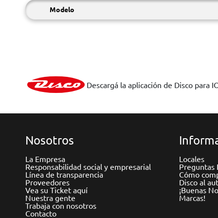
Modelo
Descargá la aplicación de Disco para I
Nosotros
Informa
La Empresa
Locales
Responsabilidad social y empresarial
Preguntas 
Línea de transparencia
Cómo comp
Proveedores
Disco al au
Vea su Ticket aquí
¡Buenas Not
Nuestra gente
Marcas!
Trabaja con nosotros
Contacto