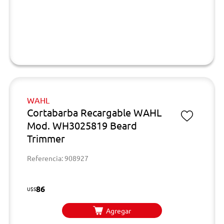
WAHL
Cortabarba Recargable WAHL
Mod. WH3025819 Beard
Trimmer
Referencia: 908927
86
U$S
Agregar