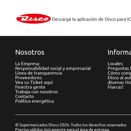
Descargá la aplicación de Disco para I
Nosotros
Informa
La Empresa
Locales
Responsabilidad social y empresarial
Preguntas 
Línea de transparencia
Cómo comp
Proveedores
Disco al au
Vea su Ticket aquí
¡Buenas Not
Nuestra gente
Marcas!
Trabaja con nosotros
Contacto
Política energética
© Supermercados Disco 2026. Todos los derechos reservados
Precios válidos únicamente para el área de entrega.