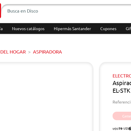
ía
Nuevos catálogos
Hipermás Santander
Cupones
Gif
 DEL HOGAR
ASPIRADORA
ELECTR
Aspira
EL-STK
Referenci
Gener
79
U$S
U$S