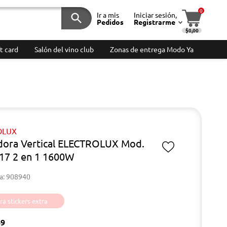
0
Ir a mis
Iniciar sesión,
Pedidos
Registrarme
$0,00
t card
Salón del vino club
Zonas de entrega Modo Ya
OLUX
dora Vertical ELECTROLUX Mod.
17 2 en 1 1600W
a: 908940
a stickers extra
69