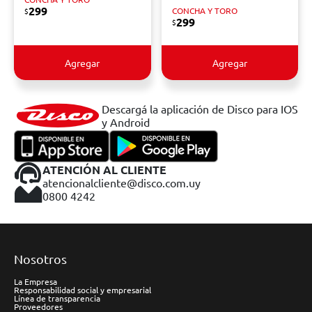
299
CONCHA Y TORO
$
299
$
Agregar
Agregar
Descargá la aplicación de Disco para IOS
y Android
ATENCIÓN AL CLIENTE
atencionalcliente@disco.com.uy
0800 4242
Nosotros
La Empresa
Responsabilidad social y empresarial
Línea de transparencia
Proveedores