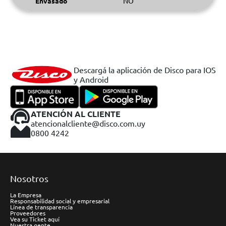
Envasado
NO
Descargá la aplicación de Disco para IOS
y Android
ATENCIÓN AL CLIENTE
atencionalcliente@disco.com.uy
0800 4242
Nosotros
La Empresa
Responsabilidad social y empresarial
Línea de transparencia
Proveedores
Vea su Ticket aquí
Nuestra gente