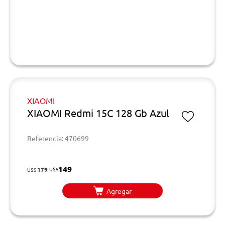
XIAOMI
XIAOMI Redmi 15C 128 Gb Azul
Referencia: 470699
149
179
U$S
U$S
Agregar