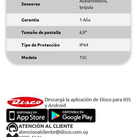
Acelerómetro,
Sensores
brújula
Garantía
1 Año
Tamaño de pantalla
6,9"
Tipo de Protección
IP64
Modelo
15C
Descargá la aplicación de Disco para IOS
y Android
ATENCIÓN AL CLIENTE
atencionalcliente@disco.com.uy