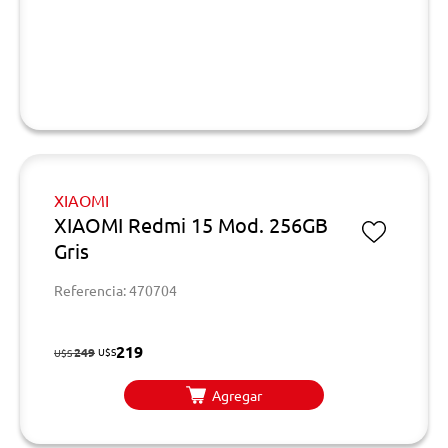
XIAOMI
XIAOMI Redmi 15 Mod. 256GB
Gris
Referencia: 470704
219
249
U$S
U$S
Agregar