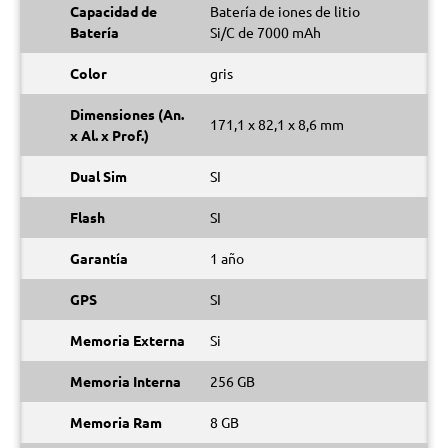
Capacidad de
Batería de iones de litio
Batería
Si/C de 7000 mAh
Color
gris
Dimensiones (An.
171,1 x 82,1 x 8,6 mm
x Al. x Prof.)
Dual Sim
SI
Flash
SI
Garantía
1 año
GPS
SI
Memoria Externa
Si
Memoria Interna
256 GB
Memoria Ram
8 GB