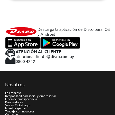
Descargá la aplicación de Disco para IOS
y Android
ATENCIÓN AL CLIENTE
atencionalcliente@disco.com.uy
0800 4242
Nosotros
La Empresa
Responsabilidad social y empresarial
Línea de transparencia
Proveedores
Vea su Ticket aquí
Nuestra gente
Trabaja con nosotros
Contacto