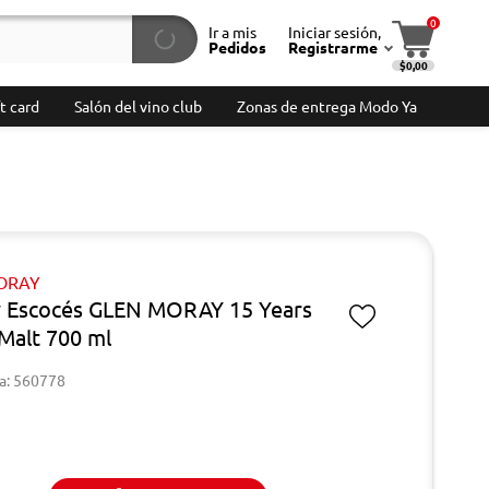
0
Ir a mis
Iniciar sesión,
Pedidos
Registrarme
$0,00
t card
Salón del vino club
Zonas de entrega Modo Ya
ORAY
 Escocés GLEN MORAY 15 Years
 Malt 700 ml
a: 560778