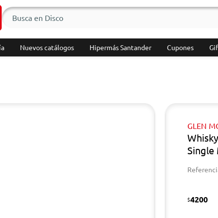
ía
Nuevos catálogos
Hipermás Santander
Cupones
Gif
GLEN M
Whisky
Single
Referenci
4200
$