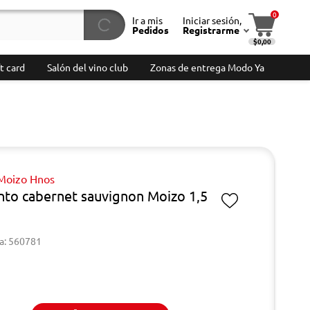
0
Ir a mis
Iniciar sesión,
Pedidos
Registrarme
$0,00
t card
Salón del vino club
Zonas de entrega Modo Ya
Moizo Hnos
into cabernet sauvignon Moizo 1,5
a: 560781