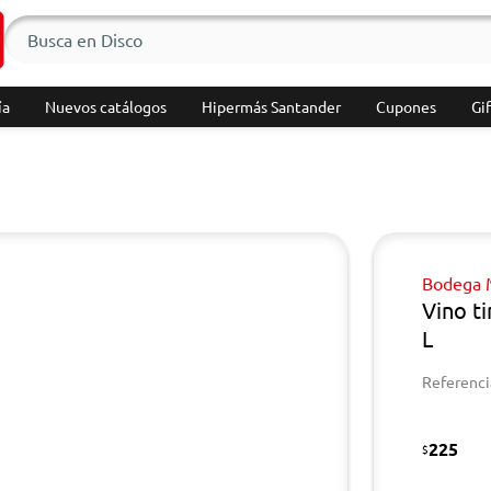
ía
Nuevos catálogos
Hipermás Santander
Cupones
Gif
Bodega 
Vino t
L
Referenci
225
$