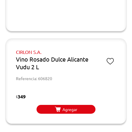
CIRLON S.A.
Vino Rosado Dulce Alicante
Vudu 2 L
Referencia: 606820
349
$
Agregar