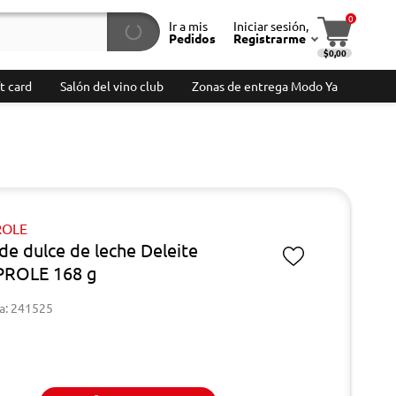
0
Ir a mis
Iniciar sesión,
Pedidos
Registrarme
$0,00
t card
Salón del vino club
Zonas de entrega Modo Ya
OLE
 de dulce de leche Deleite
ROLE 168 g
a: 241525