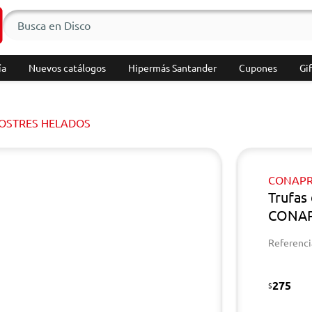
ía
Nuevos catálogos
Hipermás Santander
Cupones
Gif
POSTRES HELADOS
CONAPR
Trufas
CONAP
Referenci
275
$