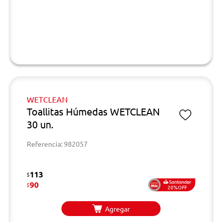
WETCLEAN
Toallitas Húmedas WETCLEAN
30 un.
Referencia: 982057
113
$
90
$
20%OFF
Agregar