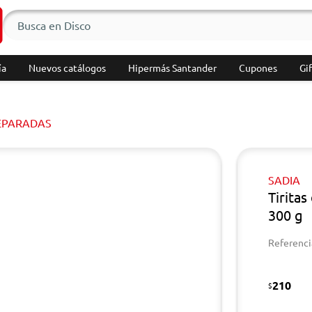
ía
Nuevos catálogos
Hipermás Santander
Cupones
Gif
EPARADAS
SADIA
Tirita
300 g
Referenci
210
$