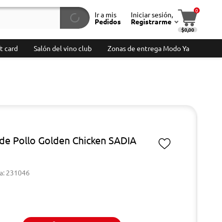
0
Ir a mis
Iniciar sesión,
Pedidos
Registrarme
$0,00
t card
Salón del vino club
Zonas de entrega Modo Ya
s de Pollo Golden Chicken SADIA
a: 231046