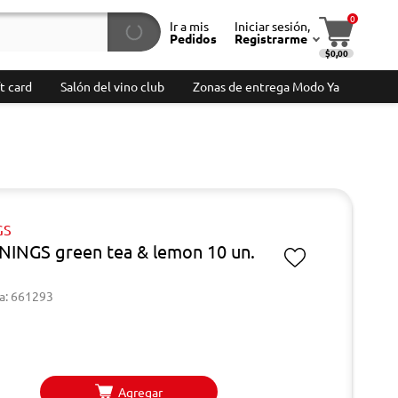
0
Ir a mis
Iniciar sesión,
Pedidos
Registrarme
$0,00
t card
Salón del vino club
Zonas de entrega Modo Ya
GS
NINGS green tea & lemon 10 un.
a: 661293
Agregar