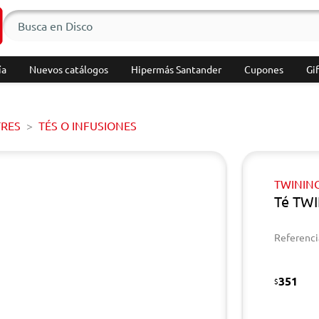
ía
Nuevos catálogos
Hipermás Santander
Cupones
Gif
TRES
TÉS O INFUSIONES
TWININ
Té TWI
Referenci
351
$