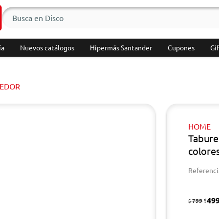
ía
Nuevos catálogos
Hipermás Santander
Cupones
Gif
EDOR
HOME
Tabure
colore
Referenci
49
799
$
$