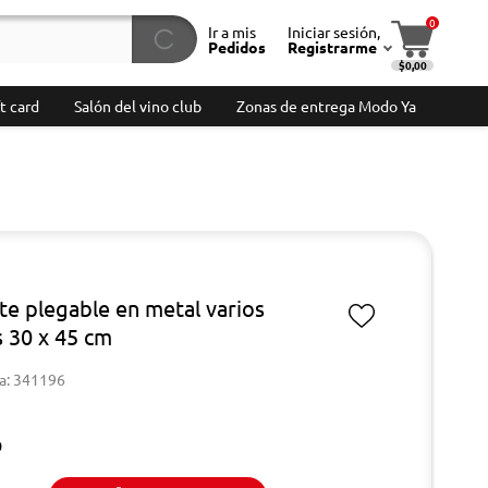
0
Ir a mis
Iniciar sesión,
Pedidos
Registrarme
$0,00
t card
Salón del vino club
Zonas de entrega Modo Ya
te plegable en metal varios
s 30 x 45 cm
a: 341196
9