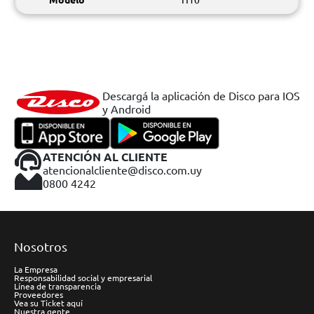
Descargá la aplicación de Disco para IOS
y Android
ATENCIÓN AL CLIENTE
atencionalcliente@disco.com.uy
0800 4242
Nosotros
La Empresa
Responsabilidad social y empresarial
Línea de transparencia
Proveedores
Vea su Ticket aquí
Nuestra gente