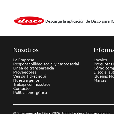
Descargá la aplicación de Disco para I
Nosotros
Informa
La Empresa
Locales
Responsabilidad social y empresarial
Preguntas 
Línea de transparencia
Cómo comp
Proveedores
Disco al au
Vea su Ticket aquí
¡Buenas Not
Nuestra gente
Marcas!
Trabaja con nosotros
Contacto
Política energética
© Supermercados Disco 2026. Todos los derechos reservados