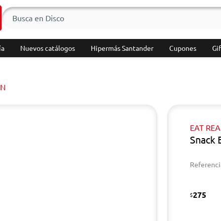
ía
Nuevos catálogos
Hipermás Santander
Cupones
Gif
ÍN
EAT REA
Snack E
Referenci
275
$