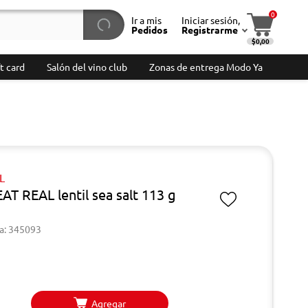
0
Ir a mis
Iniciar sesión,
Pedidos
Registrarme
$0,00
t card
Salón del vino club
Zonas de entrega Modo Ya
L
AT REAL lentil sea salt 113 g
a: 345093
Agregar