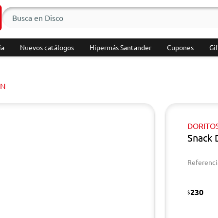
ía
Nuevos catálogos
Hipermás Santander
Cupones
Gif
ÍN
DORITO
Snack 
Referenci
230
$