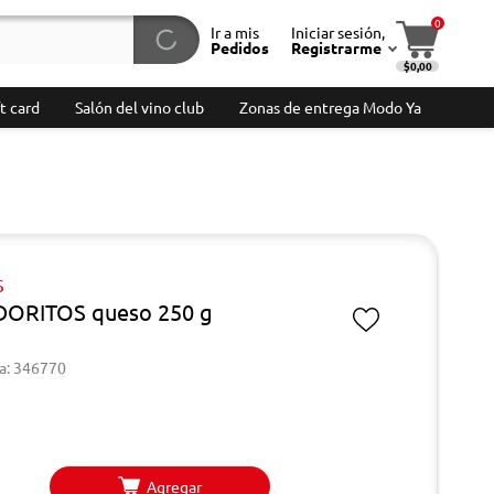
0
Ir a mis
Iniciar sesión,
Pedidos
Registrarme
$0,00
t card
Salón del vino club
Zonas de entrega Modo Ya
S
DORITOS queso 250 g
a: 346770
Agregar