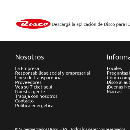
Descargá la aplicación de Disco para I
Nosotros
Informa
La Empresa
Locales
Responsabilidad social y empresarial
Preguntas 
Línea de transparencia
Cómo comp
Proveedores
Disco al au
Vea su Ticket aquí
¡Buenas Not
Nuestra gente
Marcas!
Trabaja con nosotros
Contacto
Política energética
© Supermercados Disco 2026. Todos los derechos reservados