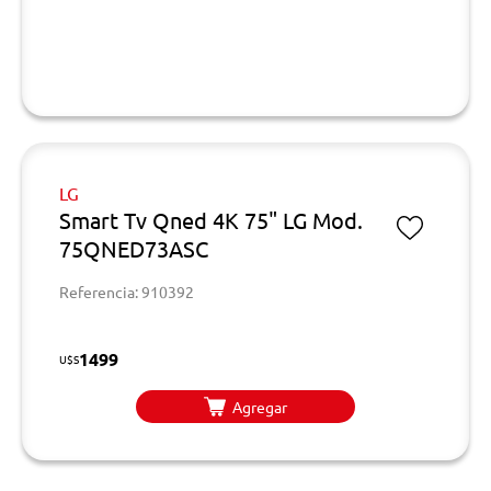
LG
Smart Tv Qned 4K 75" LG Mod.
75QNED73ASC
Referencia: 910392
1499
U$S
Agregar