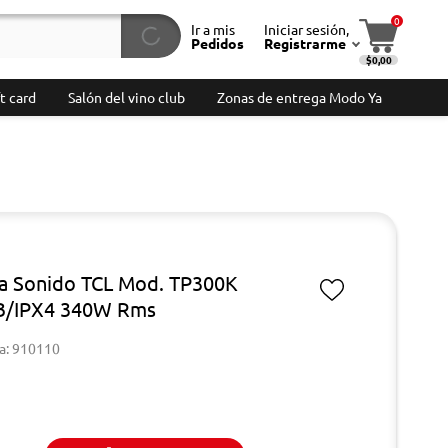
0
Ir a mis
Iniciar sesión,
Pedidos
Registrarme
$0,00
t card
Salón del vino club
Zonas de entrega Modo Ya
a Sonido TCL Mod. TP300K
B/IPX4 340W Rms
a: 910110