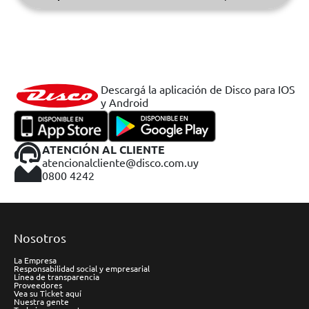
Descargá la aplicación de Disco para IOS
y Android
ATENCIÓN AL CLIENTE
atencionalcliente@disco.com.uy
0800 4242
Nosotros
La Empresa
Responsabilidad social y empresarial
Línea de transparencia
Proveedores
Vea su Ticket aquí
Nuestra gente