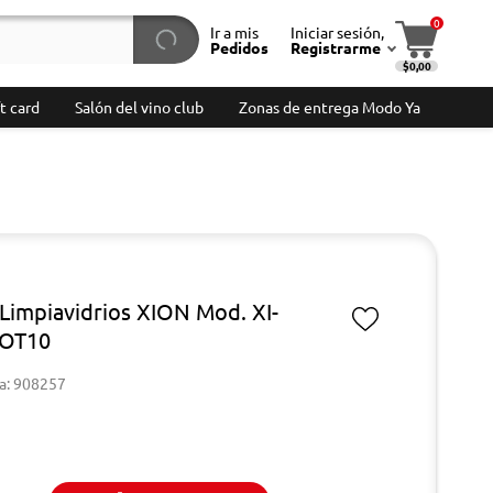
0
Ir a mis
Iniciar sesión,
Pedidos
Registrarme
$0,00
t card
Salón del vino club
Zonas de entrega Modo Ya
Limpiavidrios XION Mod. XI-
OT10
a: 908257