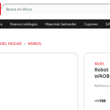
ía
Nuevos catálogos
Hipermás Santander
Cupones
Gif
 DEL HOGAR
VARIOS
XION
Robot 
WROB
Referenci
150
U$S