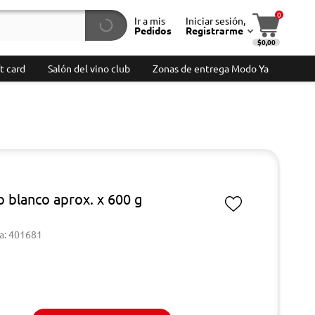
0
Ir a mis
Iniciar sesión,
Pedidos
Registrarme
$0,00
t card
Salón del vino club
Zonas de entrega Modo Ya
o blanco aprox. x 600 g
a: 401681