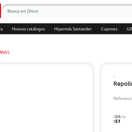
ía
Nuevos catálogos
Hipermás Santander
Cupones
Gif
URAS
-
Repoll
Referenci
84
$
/ kg
51
$