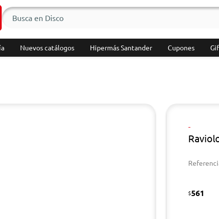
ía
Nuevos catálogos
Hipermás Santander
Cupones
Gif
-
Raviol
Referenci
561
$