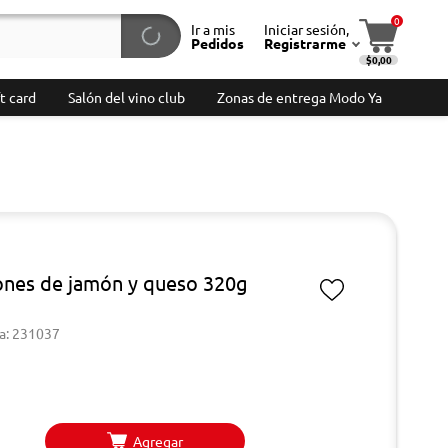
0
Ir a mis
Iniciar sesión,
Pedidos
Registrarme
$0,00
t card
Salón del vino club
Zonas de entrega Modo Ya
ones de jamón y queso 320g
a: 231037
Agregar