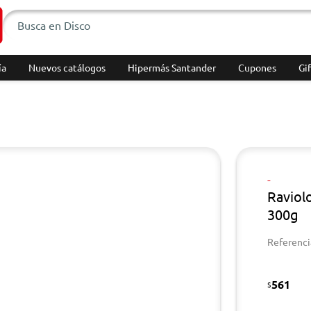
ía
Nuevos catálogos
Hipermás Santander
Cupones
Gif
-
Raviol
300g
Referenci
561
$