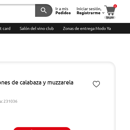
0
Ir a mis
Iniciar sesión,
Pedidos
Registrarme
$0,00
t card
Salón del vino club
Zonas de entrega Modo Ya
ones de calabaza y muzzarela
a: 231036