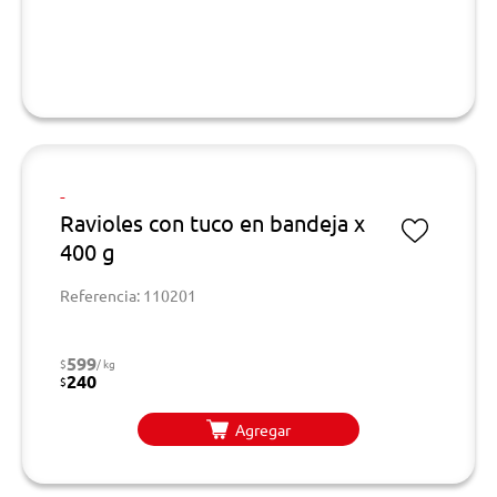
-
Ravioles con tuco en bandeja x
400 g
Referencia: 110201
599
$
/ kg
240
$
Agregar