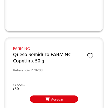
FARMING
Queso Semiduro FARMING
Copetín x 50 g
Referencia: 270208
765
$
/ kg
39
$
Agregar