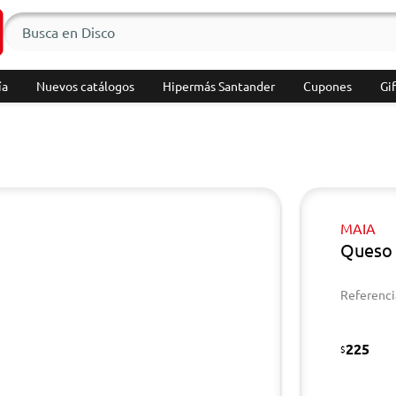
ía
Nuevos catálogos
Hipermás Santander
Cupones
Gif
MAIA
Queso 
Referenci
225
$