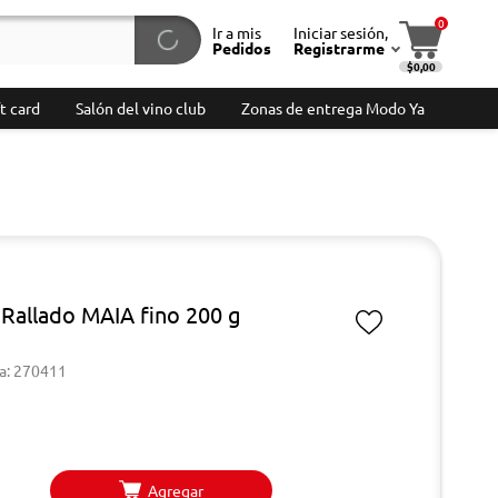
0
Ir a mis
Iniciar sesión,
Pedidos
Registrarme
$0,00
t card
Salón del vino club
Zonas de entrega Modo Ya
Rallado MAIA fino 200 g
a: 270411
Agregar