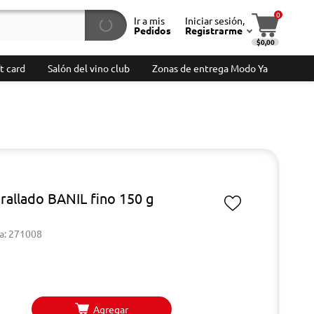
0
Ir a mis
Iniciar sesión,
Pedidos
Registrarme
$0,00
t card
Salón del vino club
Zonas de entrega Modo Ya
rallado BANIL fino 150 g
a: 271008
Agregar