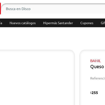
ía
Nuevos catálogos
Hipermás Santander
Cupones
Gif
BANIL
Queso 
Referenci
255
$