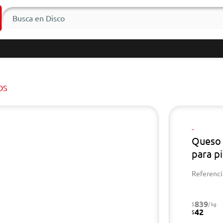
OS
-
Queso 
para p
Referenci
839
$
/ kg
42
$