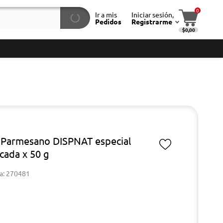
0
Ir a mis
Iniciar sesión,
Pedidos
Registrarme
$0,00
Parmesano DISPNAT especial
icada x 50 g
a: 270481