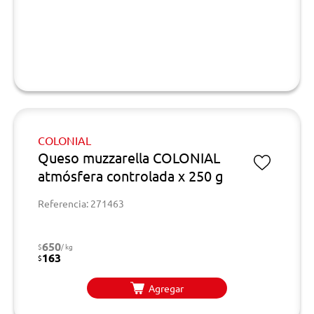
COLONIAL
Queso muzzarella COLONIAL
atmósfera controlada x 250 g
Referencia: 271463
650
$
/ kg
163
$
Agregar