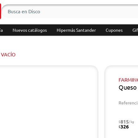
ía
Nuevos catálogos
Hipermás Santander
Cupones
Gif
 VACÍO
FARMIN
Queso 
Referenci
815
$
/ kg
326
$