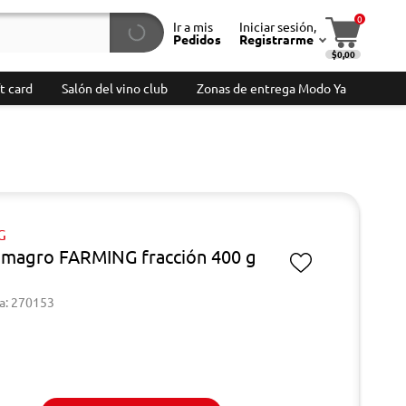
0
Ir a mis
Iniciar sesión,
Pedidos
Registrarme
$0,00
t card
Salón del vino club
Zonas de entrega Modo Ya
G
magro FARMING fracción 400 g
a: 270153