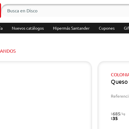
ía
Nuevos catálogos
Hipermás Santander
Cupones
Gif
LANDOS
COLONI
Queso 
Referenci
685
$
/ kg
35
$