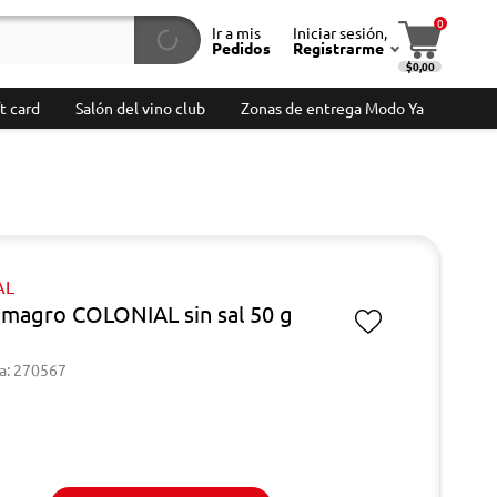
0
Ir a mis
Iniciar sesión,
Pedidos
Registrarme
$0,00
t card
Salón del vino club
Zonas de entrega Modo Ya
AL
magro COLONIAL sin sal 50 g
a: 270567