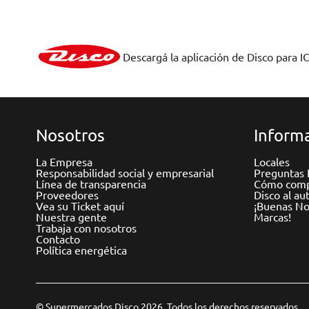
Descargá la aplicación de Disco para I
Nosotros
Informa
La Empresa
Locales
Responsabilidad social y empresarial
Preguntas 
Línea de transparencia
Cómo comp
Proveedores
Disco al au
Vea su Ticket aquí
¡Buenas Not
Nuestra gente
Marcas!
Trabaja con nosotros
Contacto
Política energética
© Supermercados Disco 2026. Todos los derechos reservados