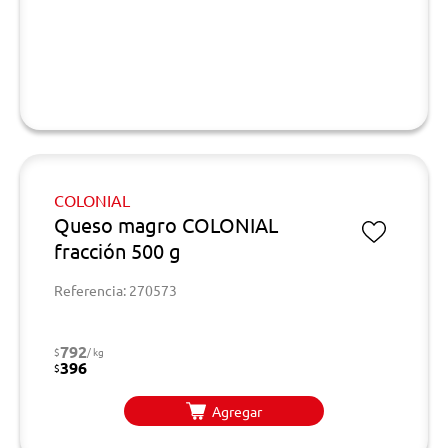
COLONIAL
Queso magro COLONIAL
fracción 500 g
Referencia: 270573
792
$
/ kg
396
$
Agregar