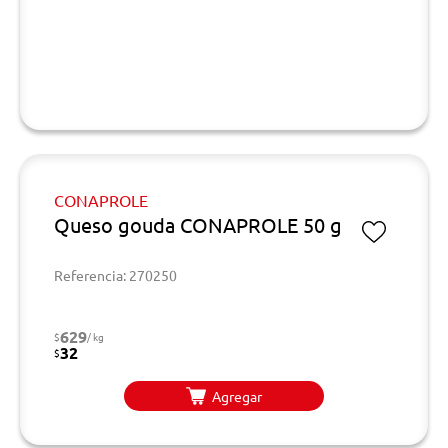
CONAPROLE
Queso gouda CONAPROLE 50 g
Referencia: 270250
629
$
/ kg
32
$
Agregar