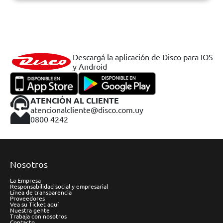
Descargá la aplicación de Disco para IOS
y Android
ATENCIÓN AL CLIENTE
atencionalcliente@disco.com.uy
0800 4242
Nosotros
La Empresa
Responsabilidad social y empresarial
Línea de transparencia
Proveedores
Vea su Ticket aquí
Nuestra gente
Trabaja con nosotros
Contacto