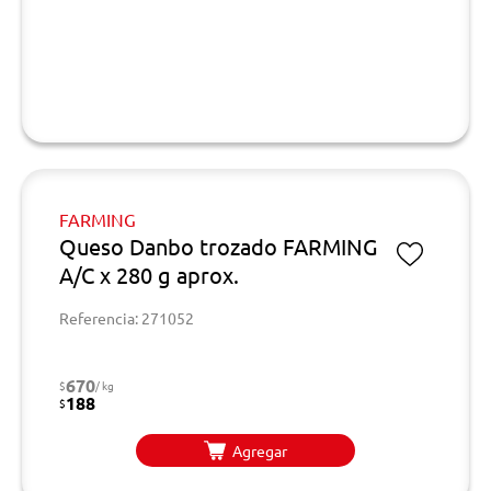
FARMING
Queso Danbo trozado FARMING
A/C x 280 g aprox.
Referencia: 271052
670
$
/ kg
188
$
Agregar